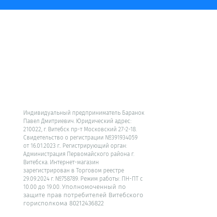
Индивидуальный предприниматель Баранок
Павел Дмитриевич. Юридический адрес:
210022, г. Витебск пр-т Московский 27-2-18.
Свидетельство о регистрации №391934059
от 16.01.2023 г.. Регистрирующий орган:
Администрация Первомайского района г.
Витебска. Интернет-магазин
зарегистрирован в Торговом реестре
29.09.2024 г. №758789. Режим работы: ПН-ПТ с
Уполномоченный по
10.00 до 19.00.
защите прав потребителей Витебского
горисполкома 80212436822