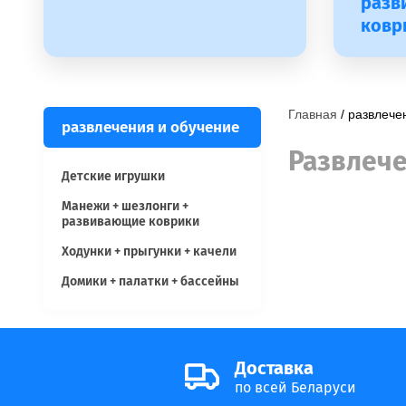
разв
ковр
Главная
 / развлеч
развлечения и обучение
Развлече
Детские игрушки
Манежи + шезлонги +
развивающие коврики
Ходунки + прыгунки + качели
Домики + палатки + бассейны
Доставка
по всей Беларуси