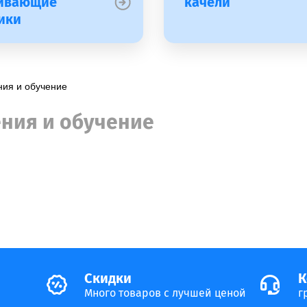
ивающие
качели
ики
ения и обучение
ния и обучение
Скидки
К
Много товаров с лучшей ценой
г