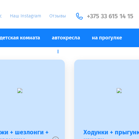
+375 33 615 14 15
с
Наш Instagram
Отзывы
детская комната
автокресла
на прогулке
все для кормления
гигиена
жи + шезлонги +
Ходунки + прыгунк